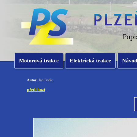
Popi
Motorová trakce
Elektrická trakce
Návo
Autor:
Jan Bořík
předchozí