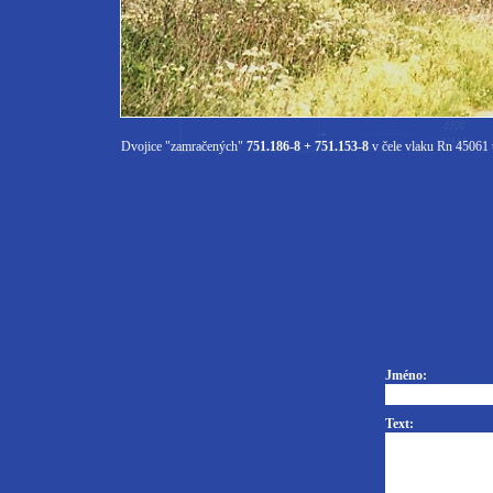
Dvojice "zamračených"
751.186-8 + 751.153-8
v čele vlaku Rn 45061
Jméno:
Text: