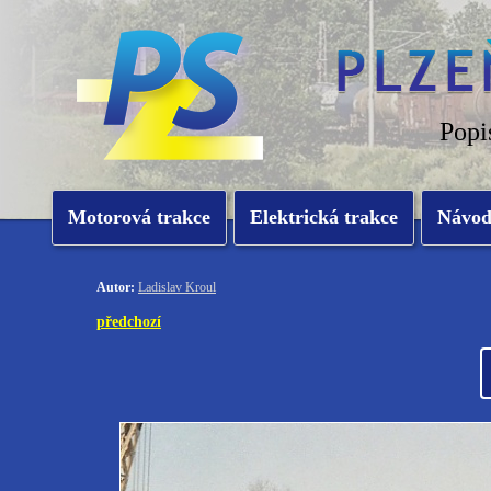
Popi
Motorová trakce
Elektrická trakce
Návo
Autor:
Ladislav Kroul
předchozí