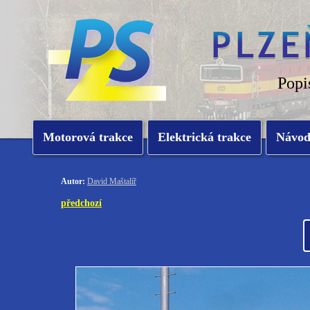
Popi
Motorová trakce
Elektrická trakce
Návo
Autor:
David Maštalíř
předchozí