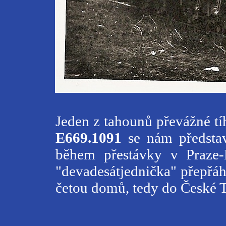
Jeden z tahounů převážné tí
E669.1091
se nám předsta
během přestávky v Praze-B
"devadesátjednička" přepřáh
četou domů, tedy do České 