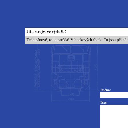
Jiří, strojv. ve výslužbě
Teda pánové, to je paráda! Víc takových fotek. To jsou pěkné 
Jméno:
Text: