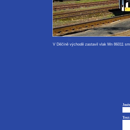
V Děčíně východě zastavil vlak Mn 86011 smě
Jmén
Text: