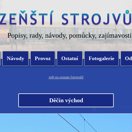
Popisy, rady, návody, pomůcky, zajímavosti
Návody
Provoz
Ostatní
Fotogalerie
Od
zpět na seznam fotografií
Děčín východ