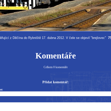
řující z Děčína do Rybniště 17. dubna 2012. V čele se objevil "brejlovec"
7
Komentáře
Celkem 0 komentáře
Přidat komentář:
o: