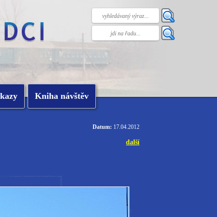
kazy
Kniha návštěv
Datum:
17.04.2012
další