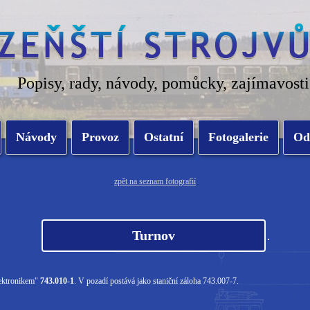
Popisy, rady, návody, pomůcky, zajímavosti
Návody
Provoz
Ostatní
Fotogalerie
Od
zpět na seznam fotografií
Turnov
lektronikem"
743.010-1
. V pozadí postává jako staniční záloha 743.007-7.