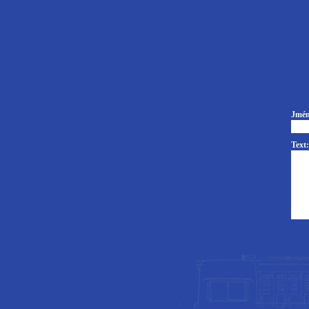
Jmén
Text: