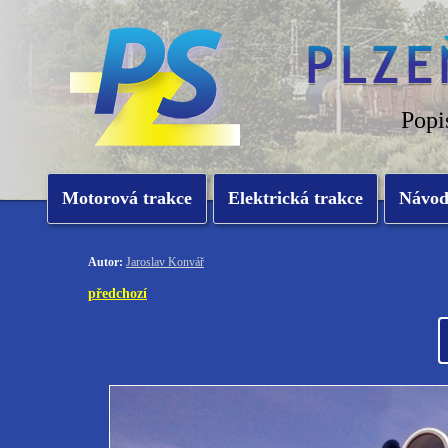
Popi
Motorová trakce
Elektrická trakce
Návo
Autor:
Jaroslav Konvář
předchozí