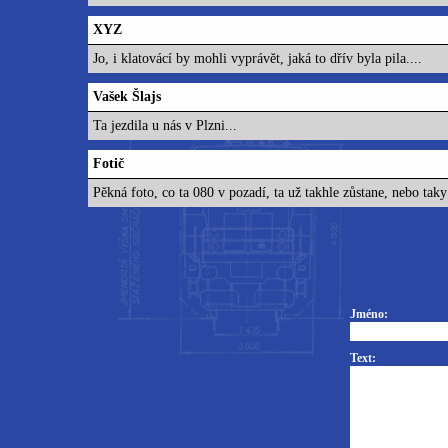
XYZ
Jo, i klatovácí by mohli vyprávět, jaká to dřív byla pila....
Vašek Šlajs
Ta jezdila u nás v Plzni...
Fotič
Pěkná foto, co ta 080 v pozadí, ta už takhle zůstane, nebo ta
Jméno:
Text: