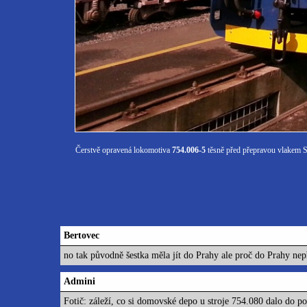
Čerstvě opravená lokomotiva
754.006-5
těsně před přepravou vlakem
Bertovec
no tak původně šestka měla jít do Prahy ale proč do Prahy nep
Admini
Fotič: záleží, co si domovské depo u stroje 754.080 dalo do p