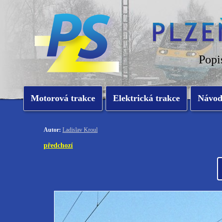
Popi
Motorová trakce
Elektrická trakce
Návo
Autor:
Ladislav Kroul
předchozí