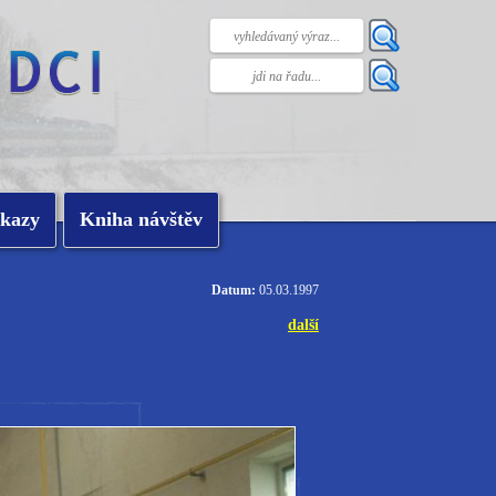
kazy
Kniha návštěv
Datum:
05.03.1997
další