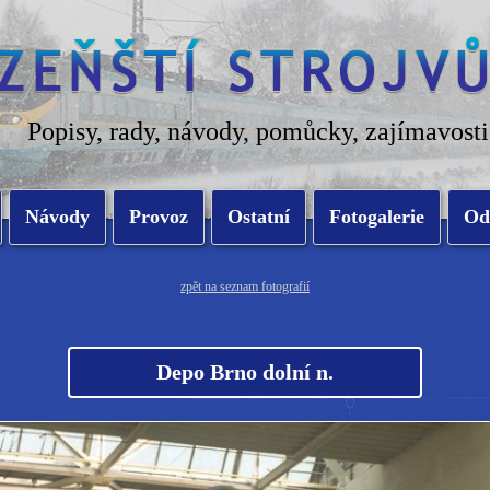
Popisy, rady, návody, pomůcky, zajímavosti
Návody
Provoz
Ostatní
Fotogalerie
Od
zpět na seznam fotografií
Depo Brno dolní n.