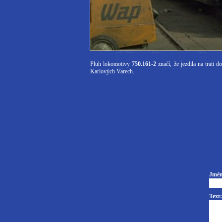
Pluh lokomotivy
750.161-2
značí, že jezdila na trat
Karlových Varech.
Jmén
Text: