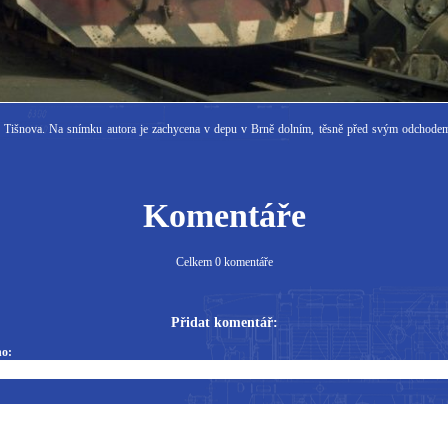
i do Tišnova. Na snímku autora je zachycena v depu v Brně dolním, těsně před svým odcho
Komentáře
Celkem 0 komentáře
Přidat komentář:
o: