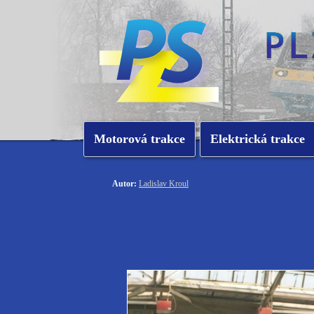
Motorová trakce
Elektrická trakce
Autor:
Ladislav Kroul