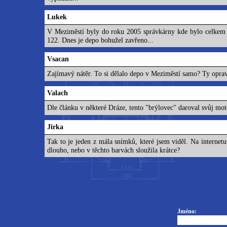
Lukek
V Meziměstí byly do roku 2005 správkárny kde bylo celkem ko
122. Dnes je depo bohužel zavřeno...
Vsacan
Zajímavý nátěr. To si dělalo depo v Meziměstí samo? Ty opra
Valach
Dle článku v některé Dráze, tento "brýlovec" daroval svůj mo
Jirka
Tak to je jeden z mála snímků, které jsem viděl. Na internet
dlouho, nebo v těchto barvách sloužila krátce?
Jméno: