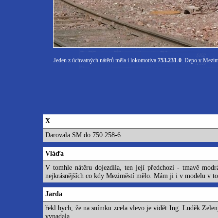
Jeden z úchvatných nátěrů měla i lokomotiva
753.231-0
. Depo v Mezimě
X
Darovala SM do 750.258-6.
Vláďa
V tomhle nátěru dojezdila, ten její předchozí - tmavě mod
nejkrásnějších co kdy Meziměstí mělo. Mám ji i v modelu v t
Jarda
řekl bych, že na snímku zcela vlevo je vidět Ing. Luděk Zele
vypadala...