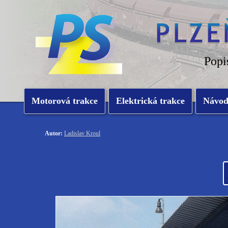
Popi
Motorová trakce
Elektrická trakce
Návo
Autor:
Ladislav Kroul