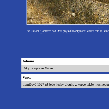
Na klesání u Ostrova nad Ohří projíždí manipulační vlak v čele se "č
Admini
Díky za opravu Vašku.
Venca
tlumičová 1027 už jede hezky dlouho z kopce,takže moc neburá