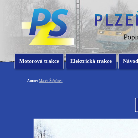
Popi
Motorová trakce
Elektrická trakce
Návo
Autor:
Marek Štěpánek