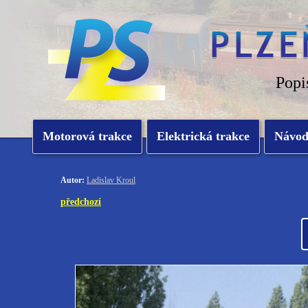
Popi
Motorová trakce
Elektrická trakce
Návo
Autor:
Ladislav Kroul
předchozí