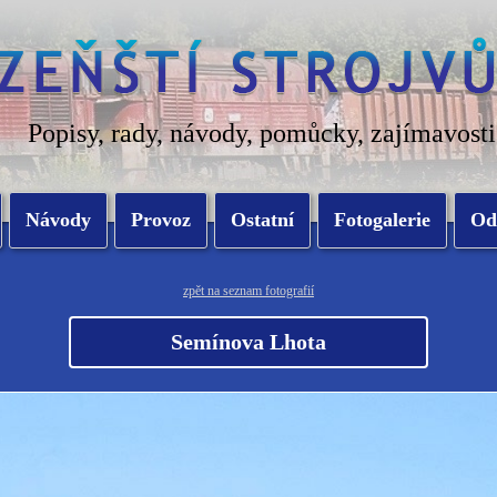
Popisy, rady, návody, pomůcky, zajímavosti
Návody
Provoz
Ostatní
Fotogalerie
Od
zpět na seznam fotografií
Semínova Lhota