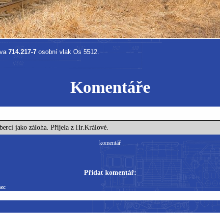
iva
714.217-7
osobní vlak Os 5512.
Komentáře
berci jako záloha. Přijela z Hr.Králové.
komentář
Přidat komentář:
o: