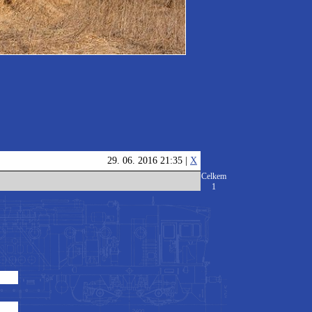
29. 06. 2016 21:35 |
X
Celkem
1