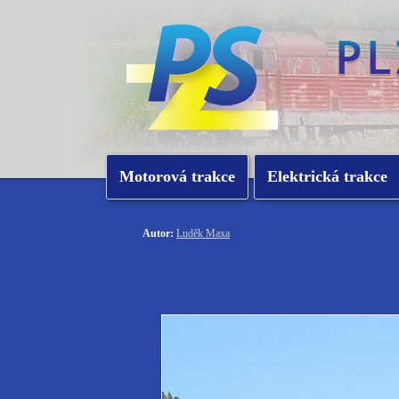
Motorová trakce
Elektrická trakce
Autor:
Luděk Maxa