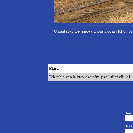
U zastávky Semínova Lhota prováží lokomot
Mára
Tak tahle veselá kravička nám jezdí už chvíli v Li
Jmén
Text: