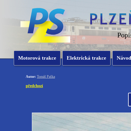
Popi
Motorová trakce
Elektrická trakce
Návo
Autor:
Tomáš Paška
předchozí