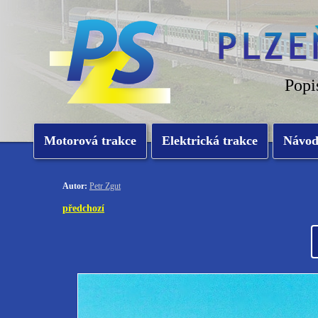
Popi
Motorová trakce
Elektrická trakce
Návo
Autor:
Petr Zgut
předchozí