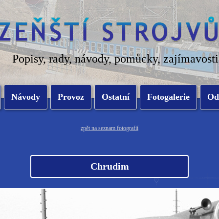
Popisy, rady, návody, pomůcky, zajímavosti
Návody
Provoz
Ostatní
Fotogalerie
Od
zpět na seznam fotografií
Chrudim