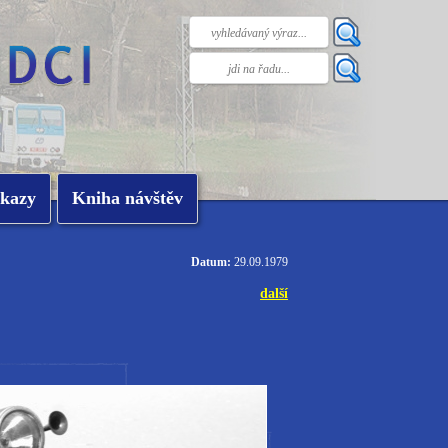
kazy
Kniha návštěv
Datum:
29.09.1979
další