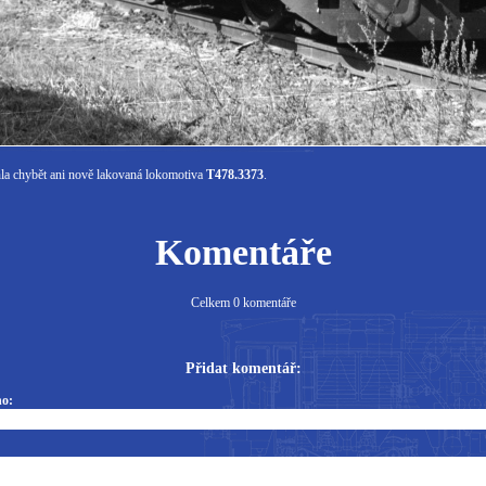
la chybět ani nově lakovaná lokomotiva
T478.3373
.
Komentáře
Celkem 0 komentáře
Přidat komentář:
o: