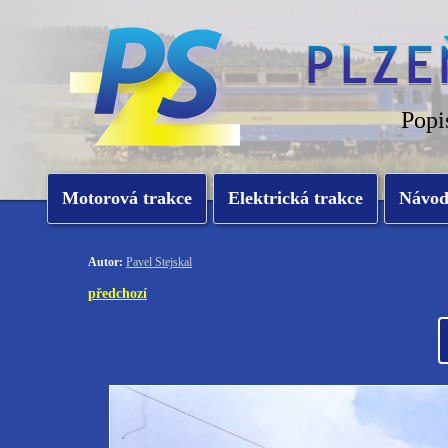
Popi
Motorová trakce
Elektrická trakce
Návo
Autor:
Pavel Stejskal
předchozí