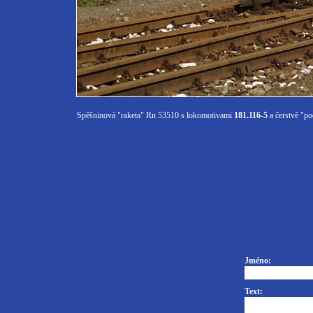
Spěšninová "raketa" Rn 53510 s lokomotivami
181.116-5
a čerstvě "po
Jméno:
Text: