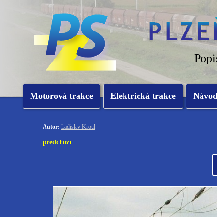
Popi
Motorová trakce
Elektrická trakce
Návo
Autor:
Ladislav Kroul
předchozí