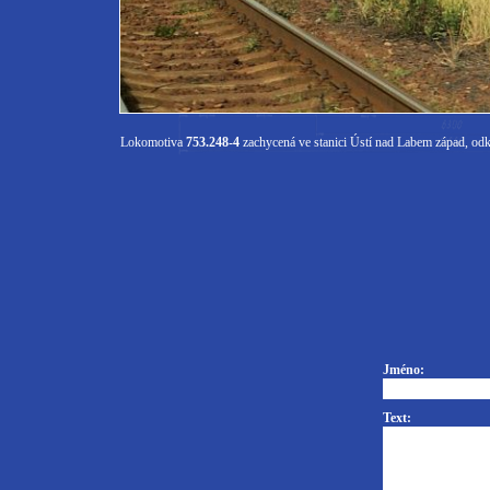
Lokomotiva
753.248-4
zachycená ve stanici Ústí nad Labem západ, odk
Jméno:
Text: