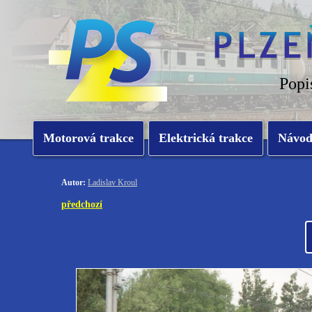
Popi
Motorová trakce
Elektrická trakce
Návo
Autor:
Ladislav Kroul
předchozí