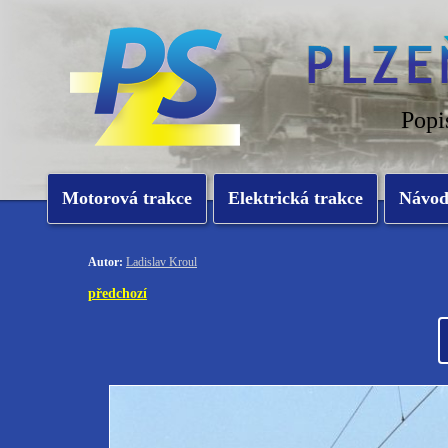
Popi
Motorová trakce
Elektrická trakce
Návo
Autor:
Ladislav Kroul
předchozí