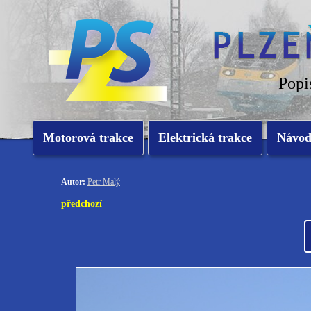
Popi
Motorová trakce
Elektrická trakce
Návo
Autor:
Petr Malý
předchozí