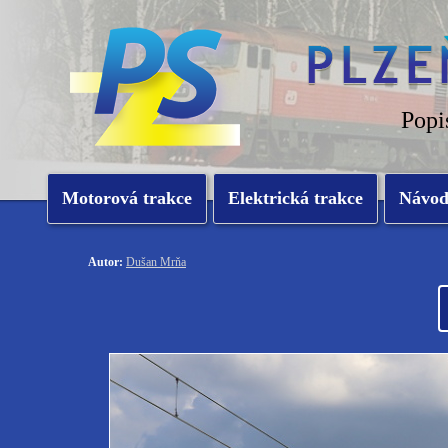
Popi
Motorová trakce
Elektrická trakce
Návo
Autor:
Dušan Mrňa