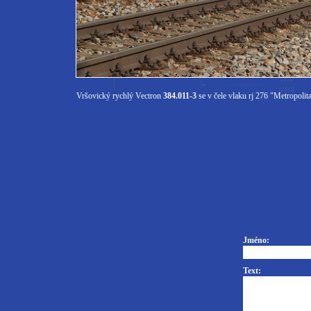
Vršovický rychlý Vectron
384.011-3
se v čele vlaku rj 276 "Metropolita
Jméno:
Text: