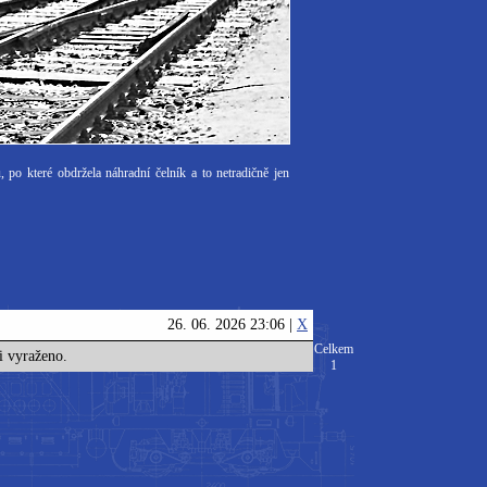
po které obdržela náhradní čelník a to netradičně jen
26. 06. 2026 23:06 |
X
Celkem
i vyraženo.
1