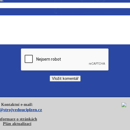
o:
Kontaktní e-mail:
o@strojvedouciplzen.cz
nformace o stránkách
Plán aktualizací