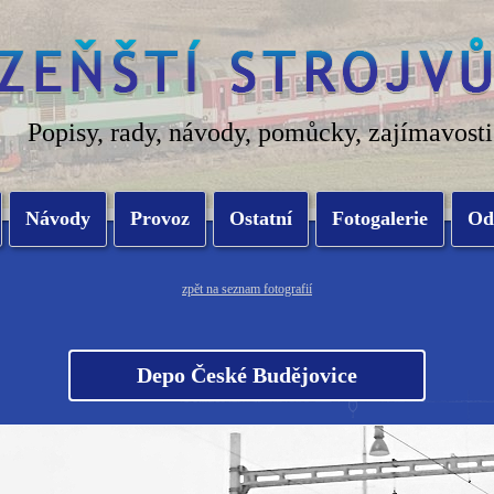
Popisy, rady, návody, pomůcky, zajímavosti
Návody
Provoz
Ostatní
Fotogalerie
Od
zpět na seznam fotografií
Depo České Budějovice