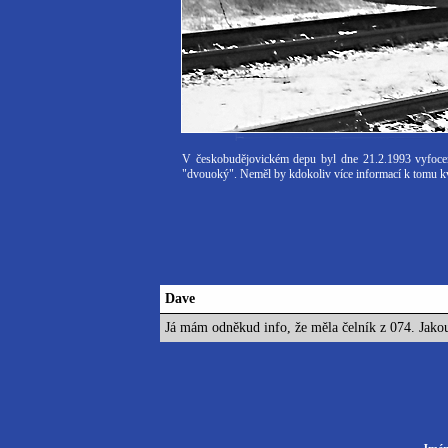
V českobudějovickém depu byl dne 21.2.1993 vyfoc
"dvouoký". Neměl by kdokoliv více informací k tomu kvů
Dave
Já mám odněkud info, že měla čelník z 074. Jako