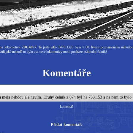
ena lokomotiva
750.328-7
. Ta ještě jako T478.3328 byla v 80. letech poznamenána nehodou, 
li jaké nehodě to bylo a z které lokomotivy mohl pocházet náhradní čelník?
Komentáře
u měla nehodu ale nevím. Druhý čelník z 074 byl na 753.153 a na něm to bylo 
komentář
Přidat komentář: