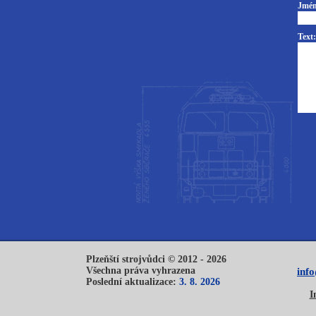
Jmén
Text:
Plzeňští strojvůdci © 2012 - 2026
Všechna práva vyhrazena
inf
Poslední aktualizace:
3. 8. 2026
I