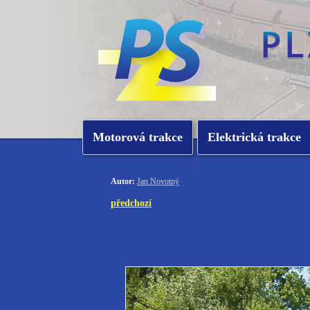
Motorová trakce
Elektrická trakce
Autor:
Jan Novotný
předchozí