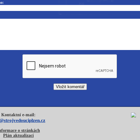
o:
Kontaktní e-mail:
o@strojvedouciplzen.cz
nformace o stránkách
Plán aktualizací