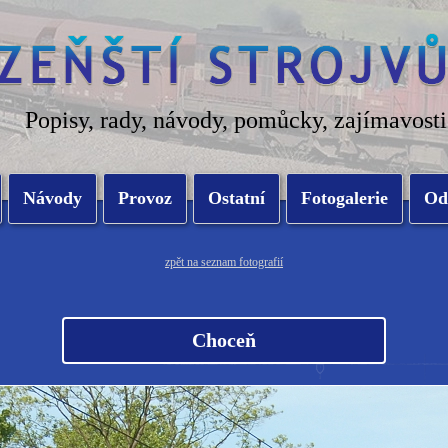
Popisy, rady, návody, pomůcky, zajímavosti
Návody
Provoz
Ostatní
Fotogalerie
Od
zpět na seznam fotografií
Choceň