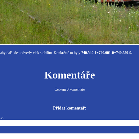
 aby další den odvezly vlak s obilím. Konkrétně to byly
740.549-1+740.601-0+740.550-9.
Komentáře
Celkem 0 komentáře
Přidat komentář:
o: