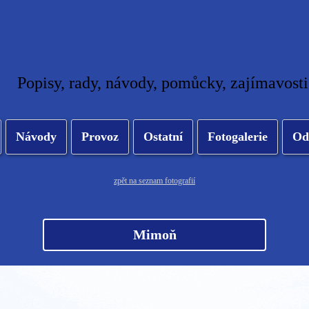
Popisy, rady, návody, pomůcky, zajímavosti
Návody
Provoz
Ostatní
Fotogalerie
Od
zpět na seznam fotografií
Mimoň