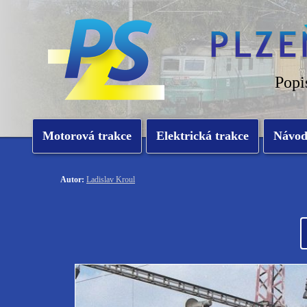
Popi
Motorová trakce
Elektrická trakce
Návo
Autor:
Ladislav Kroul