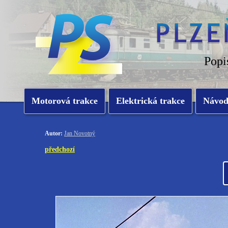
Popi
Motorová trakce
Elektrická trakce
Návo
Autor:
Jan Novotný
předchozí