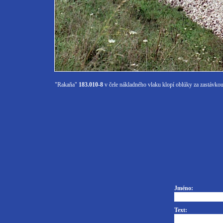
"Rakaňa"
183.010-8
v čele nákladného vlaku klopí oblúky za zastávko
Jméno:
Text: