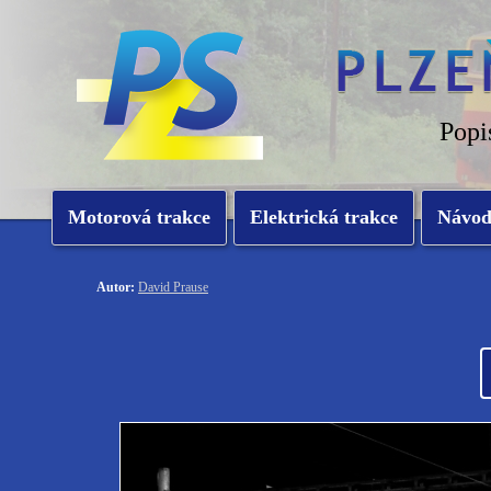
Popi
Motorová trakce
Elektrická trakce
Návo
Autor:
David Prause