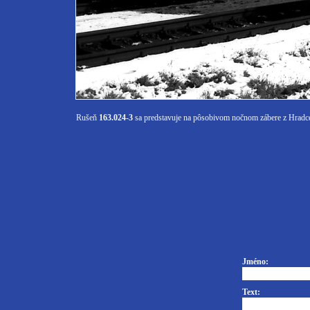
Rušeň
163.024-3
sa predstavuje na pôsobivom nočnom zábere z Hradc
Jméno:
Text: