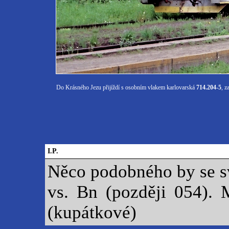
Do Krásného Jezu přijíždí s osobním vlakem karlovarská
714.204-5
, z
I.P.
Něco podobného by se sv
vs. Bn (později 054).
(kupátkové)