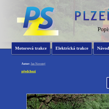
Popi
Motorová trakce
Elektrická trakce
Návo
Autor:
Jan Novotný
předchozí