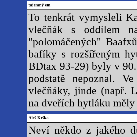
tajemný em
To tenkrát vymysleli Ka
vlečňák s oddílem na
"polomáčených" Baafxů
bafíky s rozšířeným hy
BDtax 93-29) byly v 90. 
podstatě nepoznal. V
vlečňáky, jinde (např. 
na dveřích hytláku měly 
Aleš Krška
Neví někdo z jakého dů