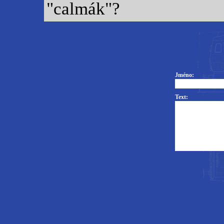
"calmák"?
Jméno:
Text: