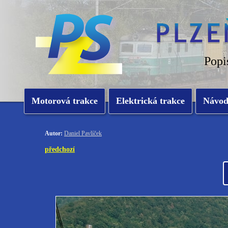
Popi
Motorová trakce
Elektrická trakce
Návo
Autor:
Daniel Pavlíček
předchozí