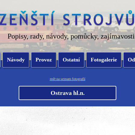
Popisy, rady, návody, pomůcky, zajímavosti
Návody
Provoz
Ostatní
Fotogalerie
Od
zpět na seznam fotografií
Ostrava hl.n.