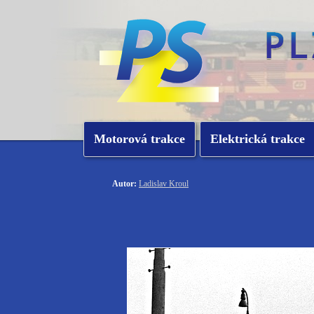
Motorová trakce
Elektrická trakce
Autor:
Ladislav Kroul