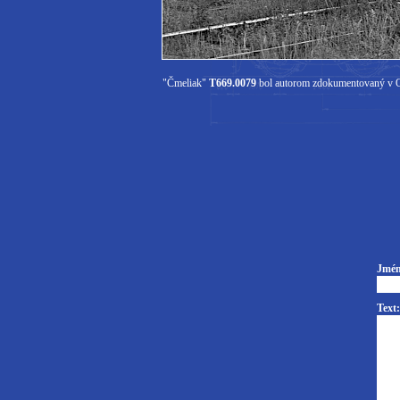
"Čmeliak"
T669.0079
bol autorom zdokumentovaný v Os
Jmén
Text: