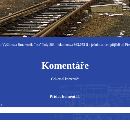
o Vyškova a Brna vozila "esa" řady 363 - lokomotiva
363.073-8
s jedním z nich přijíždí od P
Komentáře
Celkem 0 komentáře
Přidat komentář:
o: