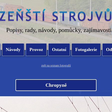
Popisy, rady, návody, pomůcky, zajímavosti
Návody
Provoz
Ostatní
Fotogalerie
Od
zpět na seznam fotografií
Chropyně