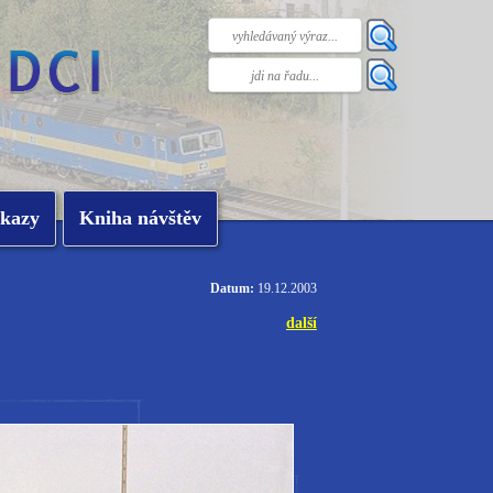
kazy
Kniha návštěv
Datum:
19.12.2003
další