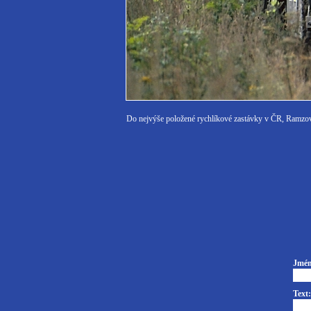
Do nejvýše položené rychlíkové zastávky v ČR, Ramzové
Jmén
Text: