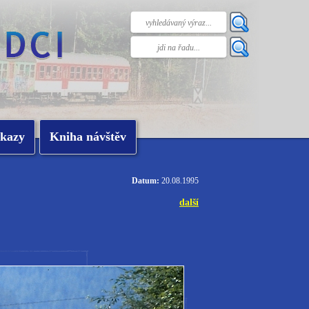
kazy
Kniha návštěv
Datum:
20.08.1995
další