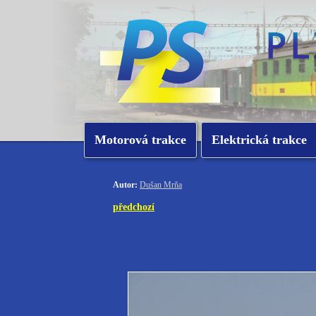
Motorová trakce
Elektrická trakce
Autor:
Dušan Mrňa
předchozí