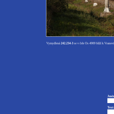
Vymydlená
242.234-3
se v čele Os 4909 blíží k Vranov
Jmén
Text: