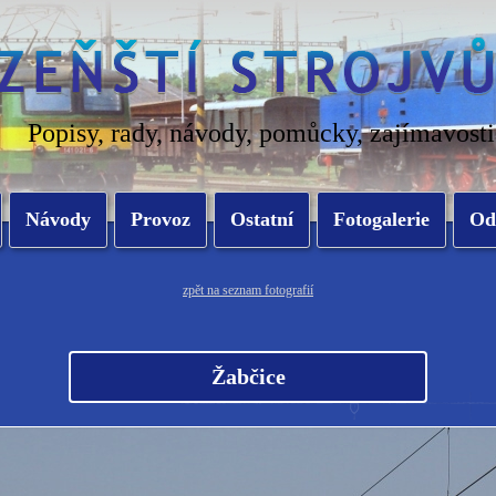
Popisy, rady, návody, pomůcky, zajímavosti
Návody
Provoz
Ostatní
Fotogalerie
Od
zpět na seznam fotografií
Žabčice