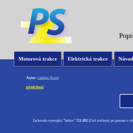
Popi
Motorová trakce
Elektrická trakce
Návo
Autor:
Ladislav Kroul
předchozí
Zachovalo vyzerajúci "hektor"
721.102-2
bol zvečnený pri posune v o