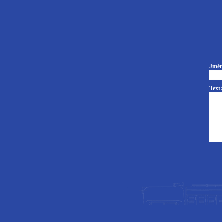
Jmén
Text: