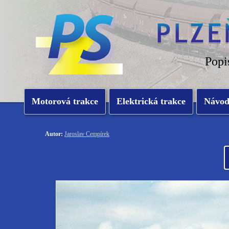
Popi
Motorová trakce
Elektrická trakce
Návo
Autor:
Jaroslav Cempírek