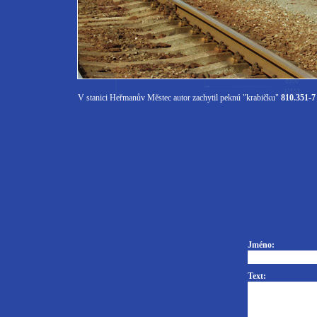
V stanici Heřmanův Městec autor zachytil peknú "krabičku"
810.351-7
Jméno:
Text: