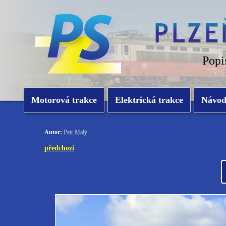
Popi
Motorová trakce
Elektrická trakce
Návo
Autor:
Petr Malý
předchozí