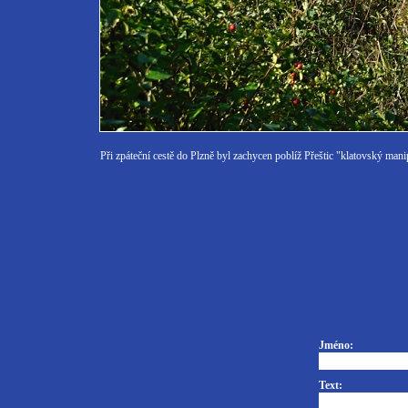
Při zpáteční cestě do Plzně byl zachycen poblíž Přeštic "klatovský mani
Jméno:
Text: