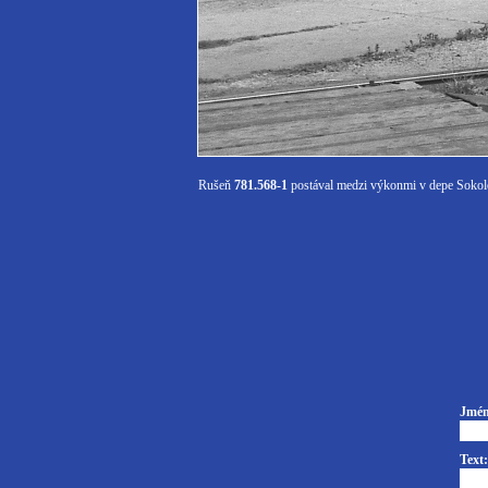
Rušeň
781.568-1
postával medzi výkonmi v depe Sokol
Jmén
Text: