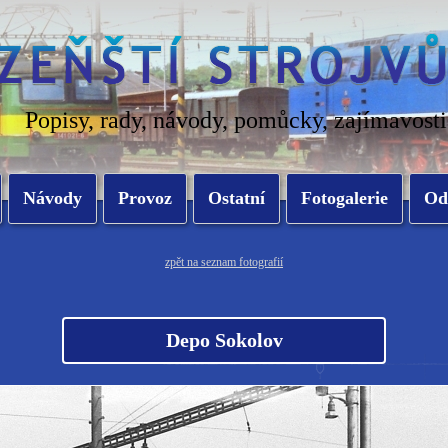
Popisy, rady, návody, pomůcky, zajímavosti
Návody
Provoz
Ostatní
Fotogalerie
Od
zpět na seznam fotografií
Depo Sokolov