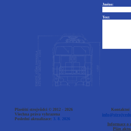
Jméno:
Text:
Plzeňští strojvůdci © 2012 - 2026
Kontaktní 
Všechna práva vyhrazena
info@strojvedo
Poslední aktualizace:
3. 8. 2026
Informace o 
Plán aktua