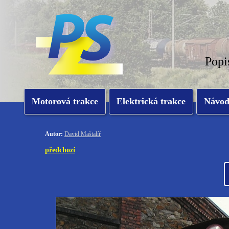
Popi
Motorová trakce
Elektrická trakce
Návo
Autor:
David Maštalíř
předchozí