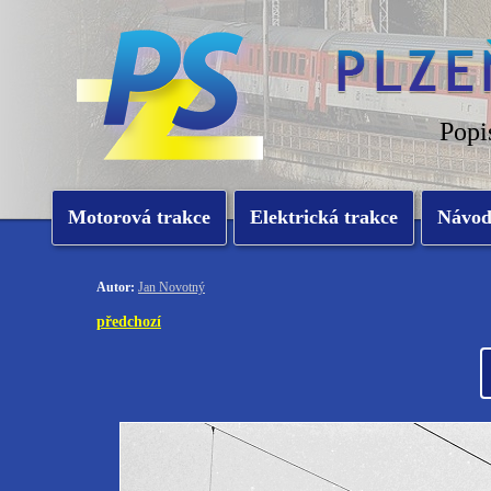
Popi
Motorová trakce
Elektrická trakce
Návo
Autor:
Jan Novotný
předchozí