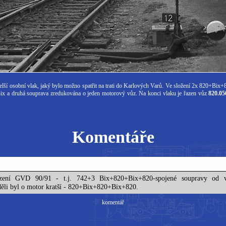
lší osobní vlak, jaký bylo možno spatřit na trati do Karlových Varů. Ve složení 2x 820+Bix+82
ix a druhá souprava zredukována o jeden motorový vůz. Na konci vlaku je řazen vůz
820.05
Komentáře
azení GVD 90/91 - t.j. 742+3 Bix+820+Bix+820-spojené soupravy od
li byl o motor kratší - 820+Bix+820+Bix+820.
komentář