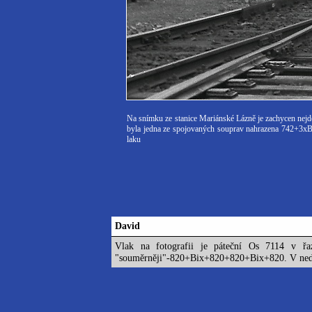
Na snímku ze stanice Mariánské Lázně je zachycen nejde
byla jedna ze spojovaných souprav nahrazena 742+3xB
laku
David
Vlak na fotografii je páteční Os 7114 v ř
"souměrněji"-820+Bix+820+820+Bix+820. V nedě