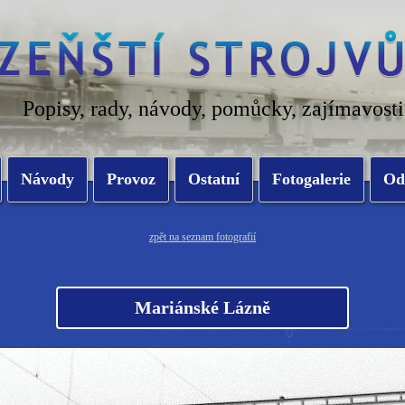
Popisy, rady, návody, pomůcky, zajímavosti
Návody
Provoz
Ostatní
Fotogalerie
Od
zpět na seznam fotografií
Mariánské Lázně