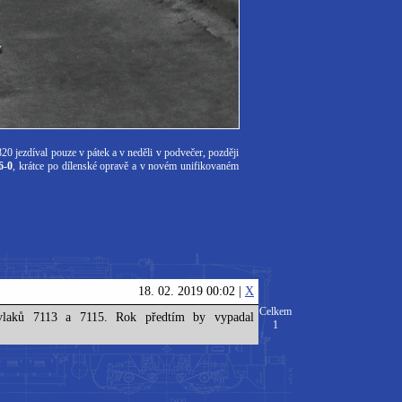
0 jezdíval pouze v pátek a v neděli v podvečer, později
6-0
, krátce po dílenské opravě a v novém unifikovaném
18. 02. 2019 00:02 |
X
Celkem
 vlaků 7113 a 7115. Rok předtím by vypadal
1