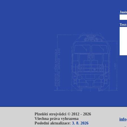
Jmén
Text:
Plzeňští strojvůdci © 2012 - 2026
Všechna práva vyhrazena
inf
Poslední aktualizace:
3. 8. 2026