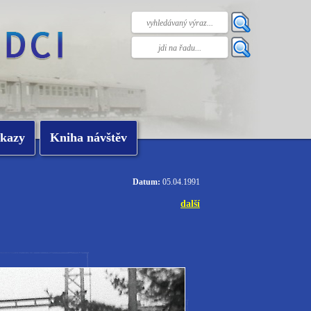
kazy
Kniha návštěv
Datum:
05.04.1991
další