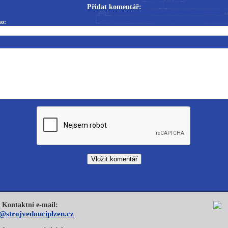
Přidat komentář:
o:
Kontaktní e-mail:
o@strojvedouciplzen.cz