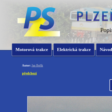
Popi
Motorová trakce
Elektrická trakce
Návo
Autor:
Jan Bořík
předchozí