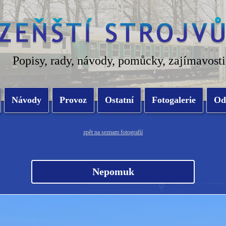
Popisy, rady, návody, pomůcky, zajímavosti
Návody
Provoz
Ostatní
Fotogalerie
Od
zpět na seznam fotografií
Nepomuk