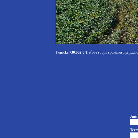
Ponorka
730.602-0
Traťové strojní společnosti přijížd
Jmén
Text: