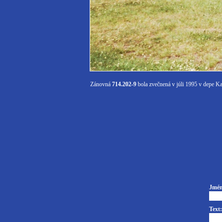
Zánovná
714.202-9
bola zvečnená v júli 1995 v depe Ka
Jmén
Text: