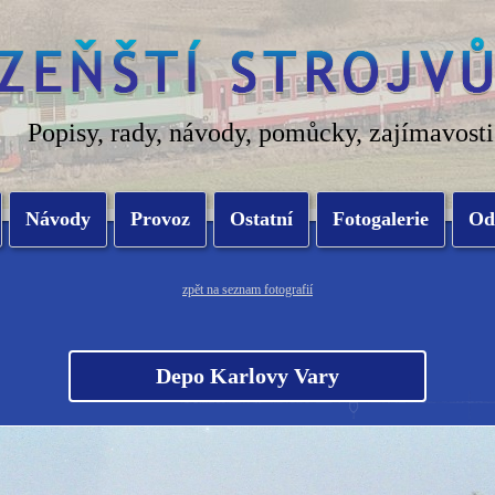
Popisy, rady, návody, pomůcky, zajímavosti
Návody
Provoz
Ostatní
Fotogalerie
Od
zpět na seznam fotografií
Depo Karlovy Vary