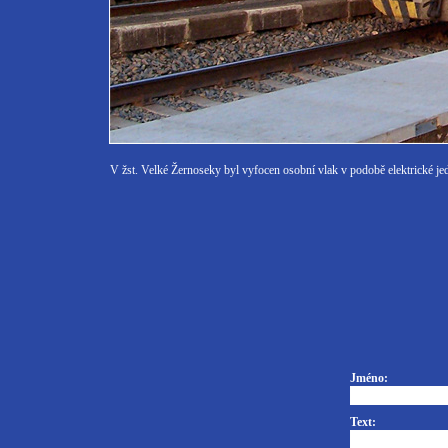
V žst. Velké Žernoseky byl vyfocen osobní vlak v podobě elektrické j
Jméno:
Text: