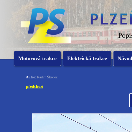
Popi
Motorová trakce
Elektrická trakce
Návo
Autor:
Radim Škopec
předchozí