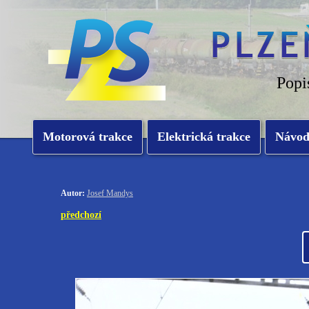
Popi
Motorová trakce
Elektrická trakce
Návo
Autor:
Josef Mandys
předchozí