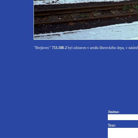
"Brejlovec"
753.188-2
byl odstaven v areálu libereckého depa, v následu
Jméno:
Text: