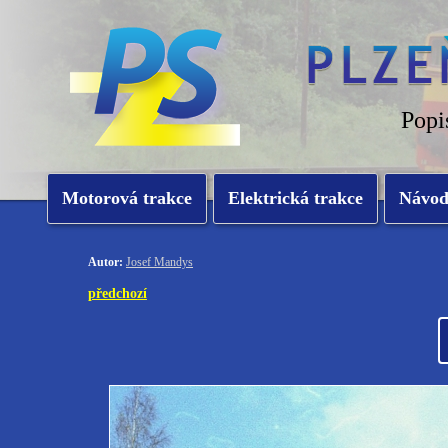
Popi
Motorová trakce
Elektrická trakce
Návo
Autor:
Josef Mandys
předchozí