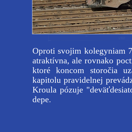
Oproti svojim kolegyniam 7
atraktívna, ale rovnako poc
ktoré koncom storočia uz
kapitolu pravidelnej prevá
Kroula pózuje "deväťdesia
depe.