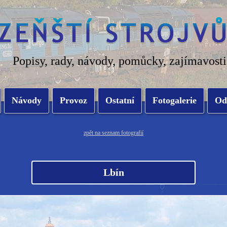
Popisy, rady, návody, pomůcky, zajímavosti
Návody
Provoz
Ostatní
Fotogalerie
Od
zpět na seznam fotografií
Lbín