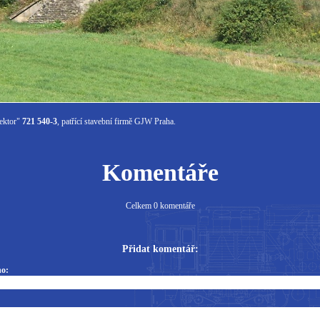
hektor"
721 540-3
, patřící stavební firmě GJW Praha.
Komentáře
Celkem 0 komentáře
Přidat komentář:
o: